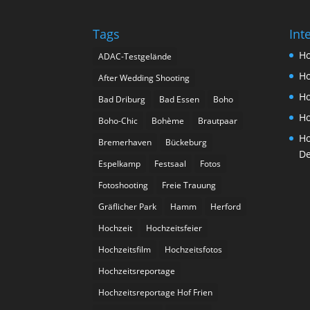
Tags
Int
Ho
ADAC-Testgelände
Ho
After Wedding Shooting
Ho
Bad Driburg
Bad Essen
Boho
Ho
Boho-Chic
Bohème
Brautpaar
Ho
Bremerhaven
Bückeburg
De
Espelkamp
Festsaal
Fotos
Fotoshooting
Freie Trauung
Gräflicher Park
Hamm
Herford
Hochzeit
Hochzeitsfeier
Hochzeitsfilm
Hochzeitsfotos
Hochzeitsreportage
Hochzeitsreportage Hof Frien