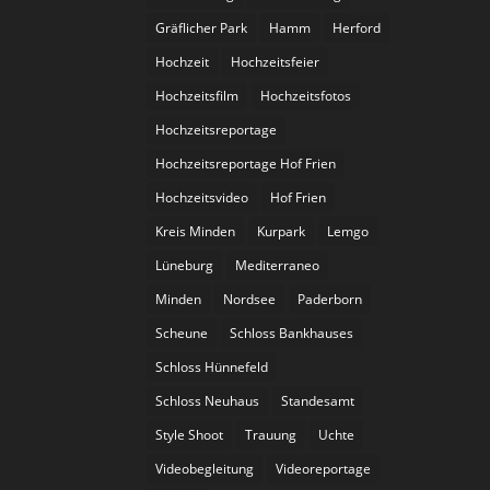
Gräflicher Park
Hamm
Herford
Hochzeit
Hochzeitsfeier
Hochzeitsfilm
Hochzeitsfotos
Hochzeitsreportage
Hochzeitsreportage Hof Frien
Hochzeitsvideo
Hof Frien
Kreis Minden
Kurpark
Lemgo
Lüneburg
Mediterraneo
Minden
Nordsee
Paderborn
Scheune
Schloss Bankhauses
Schloss Hünnefeld
Schloss Neuhaus
Standesamt
Style Shoot
Trauung
Uchte
Videobegleitung
Videoreportage