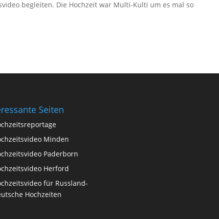
tsvideo begleiten. Die Hochzeit war Multi-Kulti um es mal so
eressante Seiten
chzeitsreportage
chzeitsvideo Minden
chzeitsvideo Paderborn
chzeitsvideo Herford
chzeitsvideo für Russland-
utsche Hochzeiten