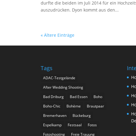
durfte die beiden im Juli 2014 für ein Hochzei
auszudrücken. Dyon kommt aus den...
« Ältere Einträge
Tags
Int
Ho
ADAC-Testgelände
Ho
After Wedding Shooting
Ho
Bad Driburg
Bad Essen
Boho
Ho
Boho-Chic
Bohème
Brautpaar
Ho
Bremerhaven
Bückeburg
De
Espelkamp
Festsaal
Fotos
Fotoshooting
Freie Trauung