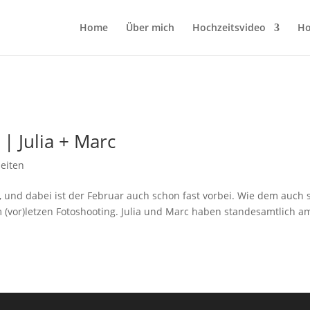
Home
Über mich
Hochzeitsvideo
Ho
| Julia + Marc
eiten
r, und dabei ist der Februar auch schon fast vorbei. Wie dem auch s
 (vor)letzen Fotoshooting. Julia und Marc haben standesamtlich a