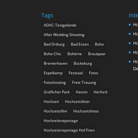
Tags
Int
Ho
ADAC-Testgelände
Ho
After Wedding Shooting
Ho
Bad Driburg
Bad Essen
Boho
Ho
Boho-Chic
Bohème
Brautpaar
Ho
Bremerhaven
Bückeburg
De
Espelkamp
Festsaal
Fotos
Fotoshooting
Freie Trauung
Gräflicher Park
Hamm
Herford
Hochzeit
Hochzeitsfeier
Hochzeitsfilm
Hochzeitsfotos
Hochzeitsreportage
Hochzeitsreportage Hof Frien