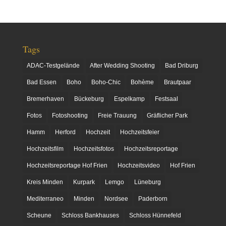
Tags
ADAC-Testgelände
After Wedding Shooting
Bad Driburg
Bad Essen
Boho
Boho-Chic
Bohème
Brautpaar
Bremerhaven
Bückeburg
Espelkamp
Festsaal
Fotos
Fotoshooting
Freie Trauung
Gräflicher Park
Hamm
Herford
Hochzeit
Hochzeitsfeier
Hochzeitsfilm
Hochzeitsfotos
Hochzeitsreportage
Hochzeitsreportage Hof Frien
Hochzeitsvideo
Hof Frien
Kreis Minden
Kurpark
Lemgo
Lüneburg
Mediterraneo
Minden
Nordsee
Paderborn
Scheune
Schloss Bankhauses
Schloss Hünnefeld