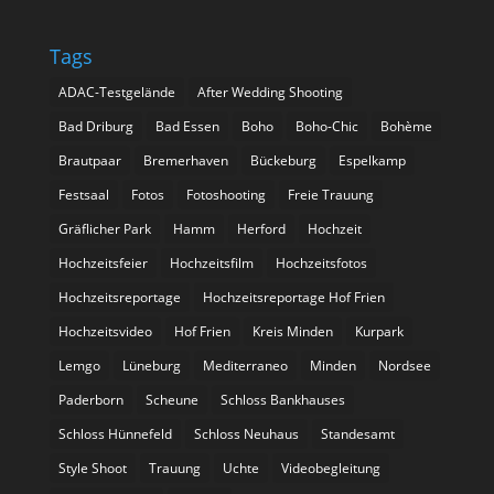
Tags
ADAC-Testgelände
After Wedding Shooting
Bad Driburg
Bad Essen
Boho
Boho-Chic
Bohème
Brautpaar
Bremerhaven
Bückeburg
Espelkamp
Festsaal
Fotos
Fotoshooting
Freie Trauung
Gräflicher Park
Hamm
Herford
Hochzeit
Hochzeitsfeier
Hochzeitsfilm
Hochzeitsfotos
Hochzeitsreportage
Hochzeitsreportage Hof Frien
Hochzeitsvideo
Hof Frien
Kreis Minden
Kurpark
Lemgo
Lüneburg
Mediterraneo
Minden
Nordsee
Paderborn
Scheune
Schloss Bankhauses
Schloss Hünnefeld
Schloss Neuhaus
Standesamt
Style Shoot
Trauung
Uchte
Videobegleitung