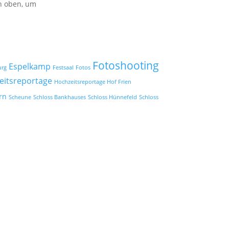
on oben, um
Fotoshooting
Espelkamp
urg
Festsaal
Fotos
eitsreportage
Hochzeitsreportage Hof Frien
rn
Scheune
Schloss Bankhauses
Schloss Hünnefeld
Schloss