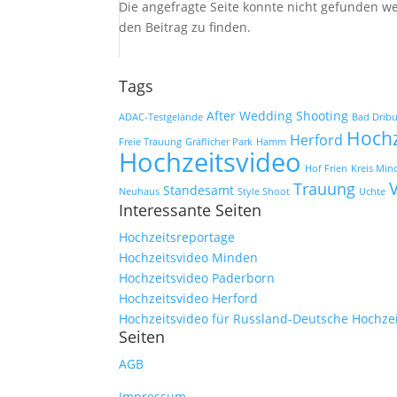
Die angefragte Seite konnte nicht gefunden w
den Beitrag zu finden.
Tags
After Wedding Shooting
ADAC-Testgelände
Bad Drib
Hochz
Herford
Freie Trauung
Gräflicher Park
Hamm
Hochzeitsvideo
Hof Frien
Kreis Min
Trauung
Standesamt
Neuhaus
Style Shoot
Uchte
Interessante Seiten
Hochzeitsreportage
Hochzeitsvideo Minden
Hochzeitsvideo Paderborn
Hochzeitsvideo Herford
Hochzeitsvideo für Russland-Deutsche Hochze
Seiten
AGB
Impressum