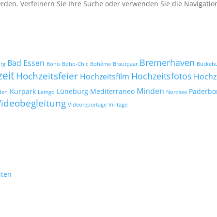
erden. Verfeinern Sie Ihre Suche oder verwenden Sie die Navigati
Bremerhaven
Bad Essen
urg
Boho
Boho-Chic
Bohème
Brautpaar
Bückeb
eit
Hochzeitsfeier
Hochzeitsfotos
Hochzeitsfilm
Hochz
Minden
Kurpark
Lüneburg
Mediterraneo
Paderbo
den
Lemgo
Nordsee
Videobegleitung
Videoreportage
Vintage
iten