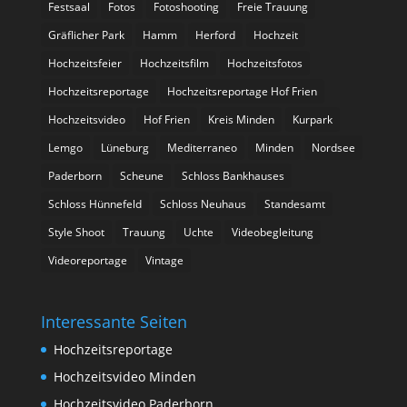
Festsaal
Fotos
Fotoshooting
Freie Trauung
Gräflicher Park
Hamm
Herford
Hochzeit
Hochzeitsfeier
Hochzeitsfilm
Hochzeitsfotos
Hochzeitsreportage
Hochzeitsreportage Hof Frien
Hochzeitsvideo
Hof Frien
Kreis Minden
Kurpark
Lemgo
Lüneburg
Mediterraneo
Minden
Nordsee
Paderborn
Scheune
Schloss Bankhauses
Schloss Hünnefeld
Schloss Neuhaus
Standesamt
Style Shoot
Trauung
Uchte
Videobegleitung
Videoreportage
Vintage
Interessante Seiten
Hochzeitsreportage
Hochzeitsvideo Minden
Hochzeitsvideo Paderborn