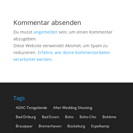
Kommentar absenden
Du musst
angemeldet
sein, um einen Kommentar
abzugeben.
Diese Website verwendet Akismet, um Spam zu
reduzieren.
Erfahre, wie deine Kommentardaten
verarbeitet werden.
Tags
ADAC-Testgelände
After Wedding Shooting
Bad Driburg
Bad Essen
Boho
Boho-Chic
Bohème
Brautpaar
Bremerhaven
Bückeburg
Espelkamp